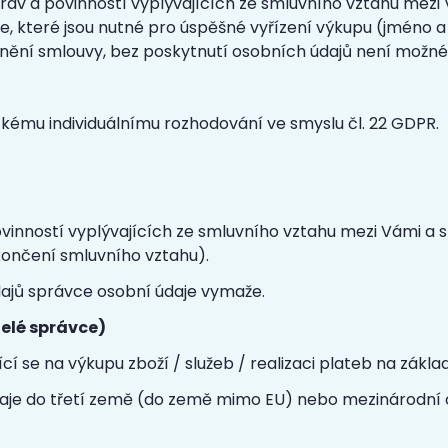
práv a povinností vyplývajících ze smluvního vztahu mezi
e, které jsou nutné pro úspěšné vyřízení výkupu (jméno a
ní smlouvy, bez poskytnutí osobních údajů není možné sml
kému individuálnímu rozhodování ve smyslu čl. 22 GDPR.
vinností vyplývajících ze smluvního vztahu mezi Vámi a
končení smluvního vztahu).
dajů správce osobní údaje vymaže.
elé správce)
ící se na výkupu zboží / služeb / realizaci plateb na zákl
aje do třetí země (do země mimo EU) nebo mezinárodní o