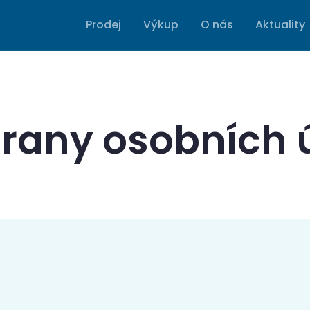
Prodej
Výkup
O nás
Aktuality
rany osobních 