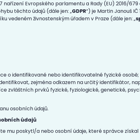
 7 nařízení Evropského parlamentu a Rady (EU) 2016/679 o
ybu těchto údajů (dále jen: „
GDPR
”) je Martin Janouš I
íku vedeném živnostenským úřadem v Praze (dále jen: „
s
ce o identifikované nebo identifikovatelné fyzické osobě; 
dentifikovat, zejména odkazem na určitý identifikátor, např
 více zvláštních prvků fyzické, fyziologické, genetické, ps
anu osobních údajů.
osobních údajů
ste mu poskytl/a nebo osobní údaje, které správce získal