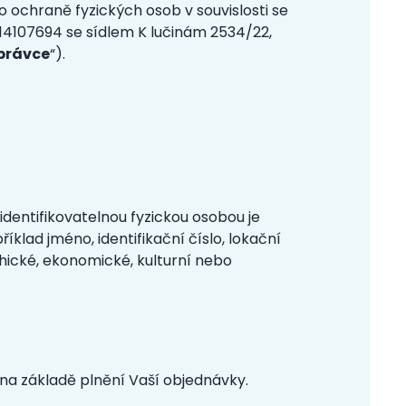
 ochraně fyzických osob v souvislosti se
Č 14107694 se sídlem K lučinám 2534/22,
právce
“).
identifikovatelnou fyzickou osobou je
íklad jméno, identifikační číslo, lokační
ychické, ekonomické, kulturní nebo
 na základě plnění Vaší objednávky.