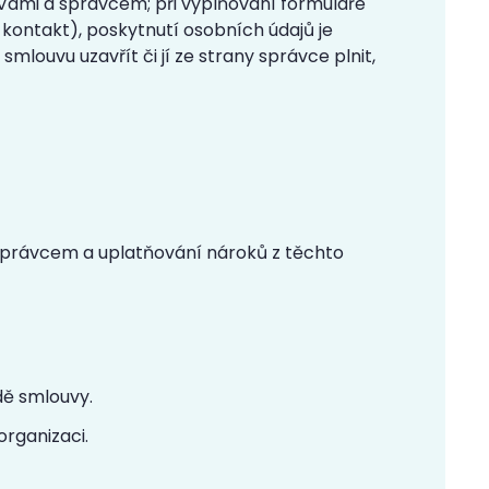
 Vámi a správcem; při vyplňování formuláře
 kontakt), poskytnutí osobních údajů je
ouvu uzavřít či jí ze strany správce plnit,
 správcem a uplatňování nároků z těchto
adě smlouvy.
rganizaci.